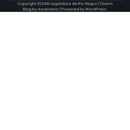
Copyright 2024© Legislatura de Río Negro | Charm
Blog by
Ascendoor
| Powered by
WordPress
.