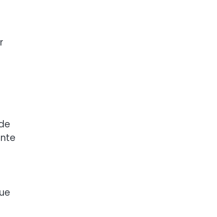
r
 de
ente
que