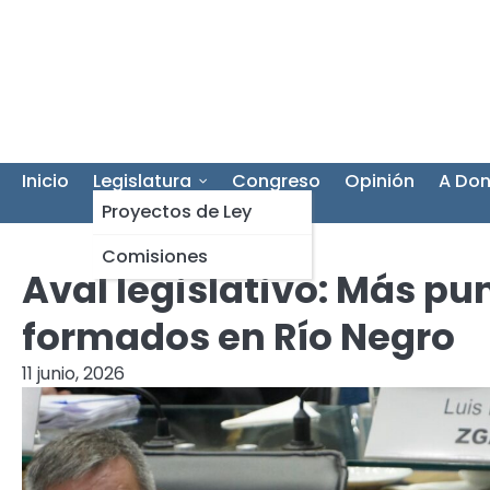
Skip
to
content
Inicio
Legislatura
Congreso
Opinión
A Don
Proyectos de Ley
Comisiones
Aval legislativo: Más pu
formados en Río Negro
11 junio, 2026