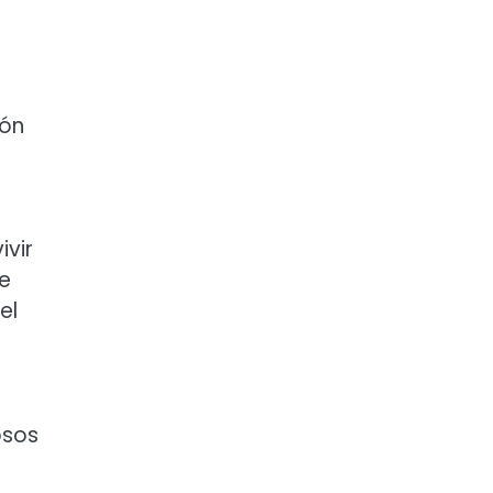
ión
ivir
de
el
osos