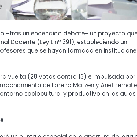
robó –tras un encendido debate- un proyecto qu
onal Docente (Ley L nº 391), estableciendo un
rofesores que se hayan formado en institucione
ra vuelta (28 votos contra 13) e impulsada por 
compañamiento de Lorena Matzen y Ariel Bernat
entorno sociocultural y productivo en las aulas
es
cerá un puntaje especial en la apertura de legaj