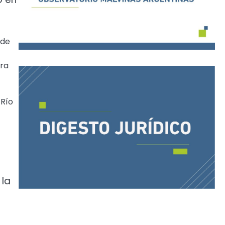
 de
ara
 Río
 la
a