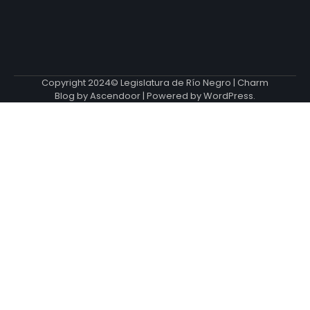
Copyright 2024© Legislatura de Río Negro | Charm
Blog by
Ascendoor
| Powered by
WordPress
.