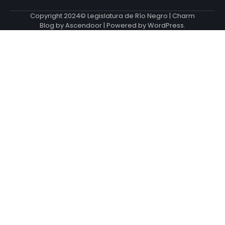
Copyright 2024© Legislatura de Río Negro | Charm
Blog by
Ascendoor
| Powered by
WordPress
.