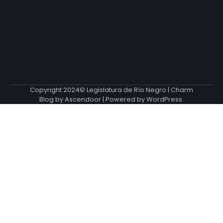
Copyright 2024© Legislatura de Río Negro | Charm
Blog by
Ascendoor
| Powered by
WordPress
.