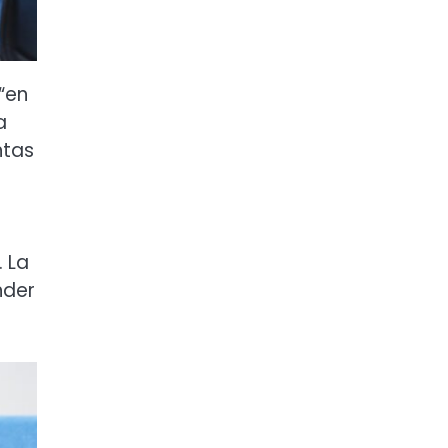
 “en
a
ntas
 La
nder