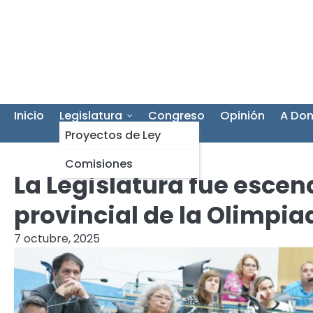
Skip
to
content
Inicio
Legislatura
Congreso
Opinión
A Don
Proyectos de Ley
Comisiones
La Legislatura fue escena
provincial de la Olimpia
7 octubre, 2025