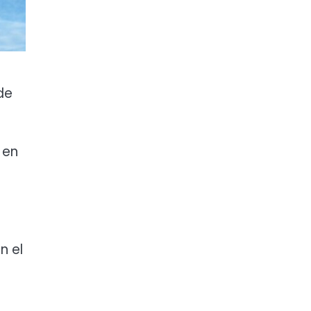
de
 en
n el