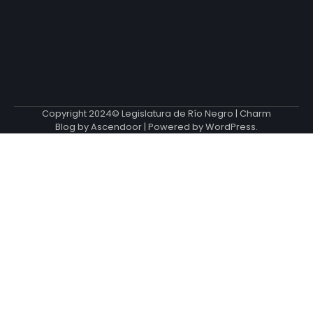
Copyright 2024© Legislatura de Río Negro | Charm
Blog by
Ascendoor
| Powered by
WordPress
.