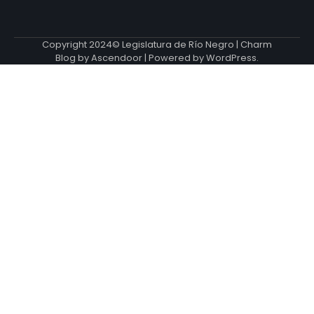
Copyright 2024© Legislatura de Río Negro | Charm
Blog by
Ascendoor
| Powered by
WordPress
.