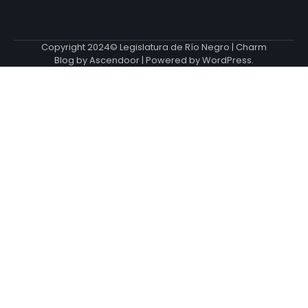
Copyright 2024© Legislatura de Río Negro | Charm
Blog by
Ascendoor
| Powered by
WordPress
.