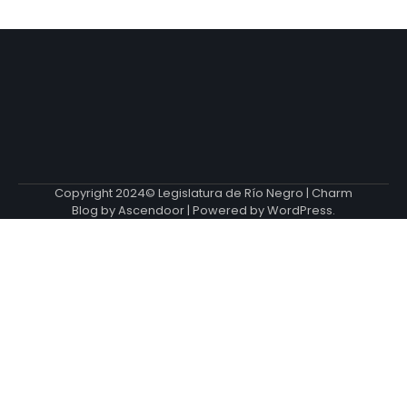
Copyright 2024© Legislatura de Río Negro | Charm
Blog by
Ascendoor
| Powered by
WordPress
.