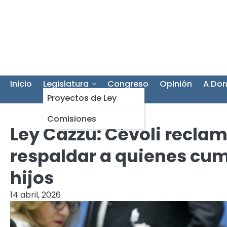
Skip
to
content
Inicio
Legislatura
Congreso
Opinión
A Don
Proyectos de Ley
Comisiones
Ley Cazzu: Cévoli recla
respaldar a quienes cum
hijos
14 abril, 2026