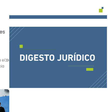
des
 el
cia