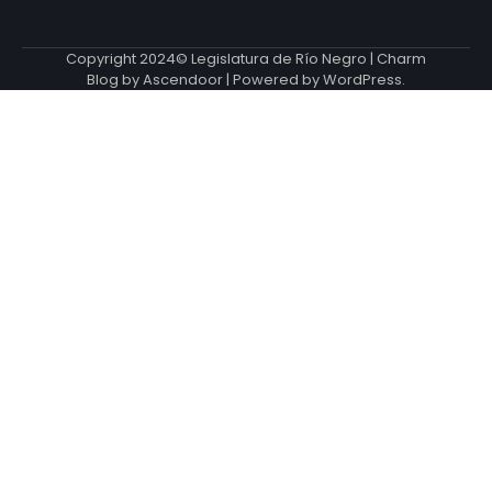
Copyright 2024© Legislatura de Río Negro | Charm
Blog by
Ascendoor
| Powered by
WordPress
.