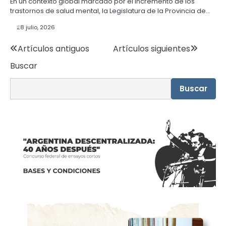
En un contexto global marcado por el incremento de los
trastornos de salud mental, la Legislatura de la Provincia de…
28 julio, 2026
Navegación
Artículos antiguos
Artículos siguientes
Buscar
de
entradas
Buscar