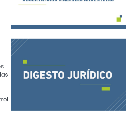
os
las
rol