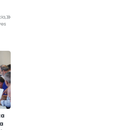
ia,
ves
za
sa