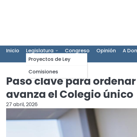
Skip
to
content
Inicio
Legislatura
Congreso
Opinión
A Don
Proyectos de Ley
Comisiones
Paso clave para ordenar 
avanza el Colegio único
27 abril, 2026