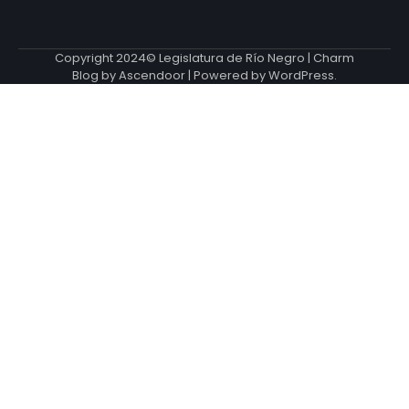
Copyright 2024© Legislatura de Río Negro | Charm
Blog by
Ascendoor
| Powered by
WordPress
.