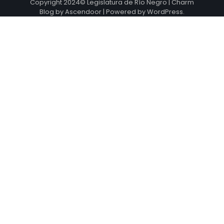
Copyright 2024© Legislatura de Río Negro | Charm
Blog by
Ascendoor
| Powered by
WordPress
.