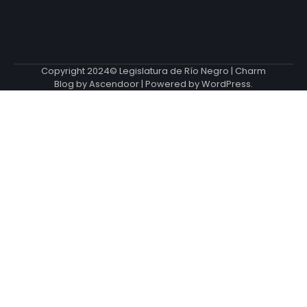
Copyright 2024© Legislatura de Río Negro | Charm
Blog by
Ascendoor
| Powered by
WordPress
.