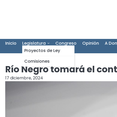
Skip
to
content
Inicio
Legislatura
Congreso
Opinión
A Don
Proyectos de Ley
Comisiones
Río Negro tomará el cont
17 diciembre, 2024