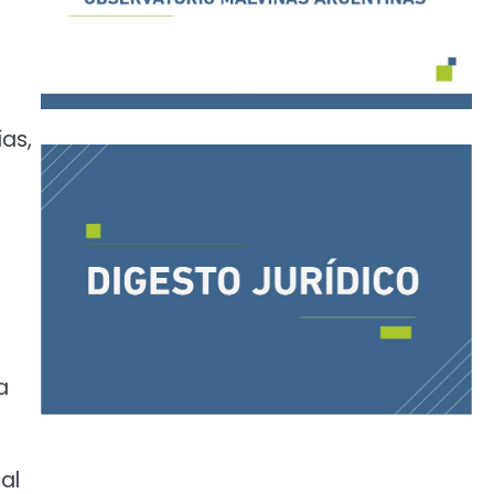
ías,
a
al