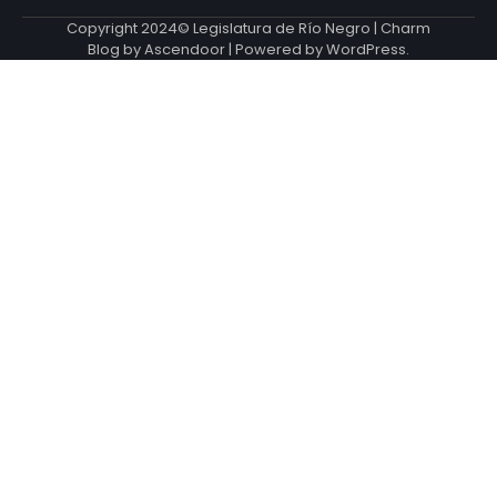
Copyright 2024© Legislatura de Río Negro | Charm
Blog by
Ascendoor
| Powered by
WordPress
.