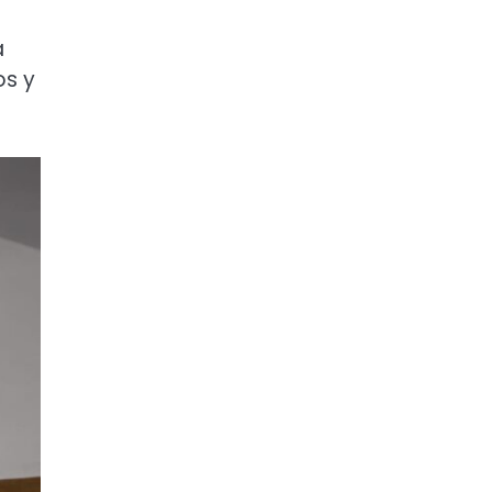
a
os y