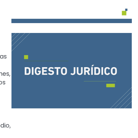
las
nes,
os
dio,