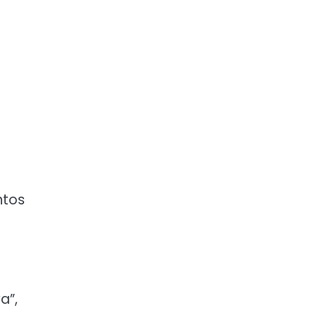
l
ntos
a”,