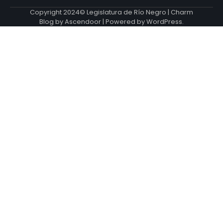
Copyright 2024© Legislatura de Río Negro | Charm
Blog by
Ascendoor
| Powered by
WordPress
.