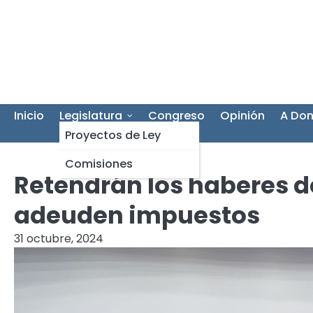
Skip
to
content
Inicio
Legislatura
Congreso
Opinión
A Don
Proyectos de Ley
Comisiones
Retendrán los haberes d
adeuden impuestos
31 octubre, 2024