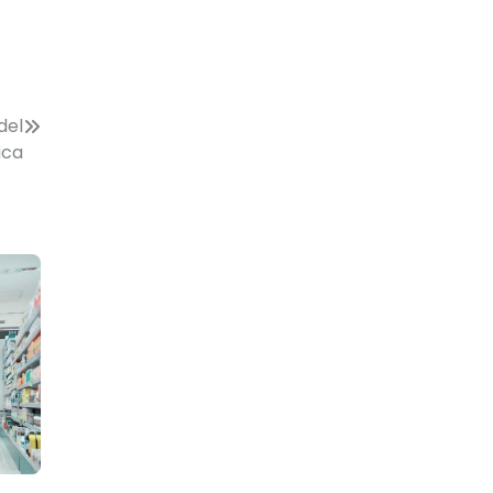
del
ica