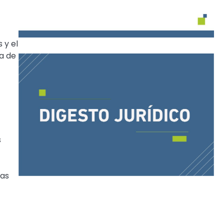
 y el
ca de
s
las