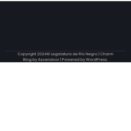
Copyright 2024© Legislatura de Río Negro | Charm
Blog by
Ascendoor
| Powered by
WordPress
.