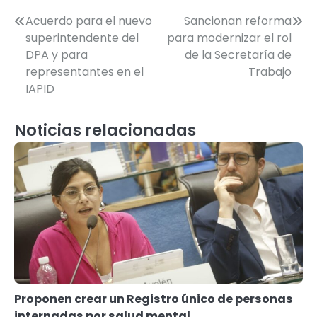
Navegación
Acuerdo para el nuevo
Sancionan reforma
superintendente del
para modernizar el rol
de
DPA y para
de la Secretaría de
entradas
representantes en el
Trabajo
IAPID
Noticias relacionadas
Proponen crear un Registro único de personas
internadas por salud mental