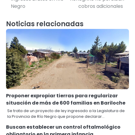
entradas
Negro
cobros adicionales
Noticias relacionadas
Proponer expropiar tierras para regularizar
situación de más de 600 familias en Bariloche
Se trata de un proyecto de ley ingresado a la Legislatura de
la Provincia de Río Negro que propone declarar…
Buscan establecer un control oftalmológico
obligatorio en la primera infancia